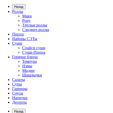
Назад
Роллы
Маки
Рору
Тёплые роллы
Сэндвич роллы
Пицца
Наборы СЭТы
Суши
Спайси суши
Суши-Пицца
Горячие блюда
Темпура
Нэмы
Мидии
Шашлычки
Салаты
Супы
Гарниры
Соусы
Напитки
Десерты
Назад