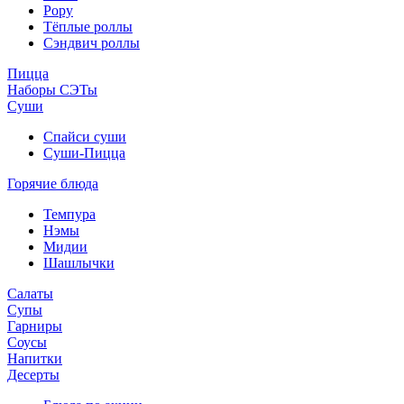
Рору
Тёплые роллы
Сэндвич роллы
Пицца
Наборы СЭТы
Суши
Спайси суши
Суши-Пицца
Горячие блюда
Темпура
Нэмы
Мидии
Шашлычки
Салаты
Супы
Гарниры
Соусы
Напитки
Десерты