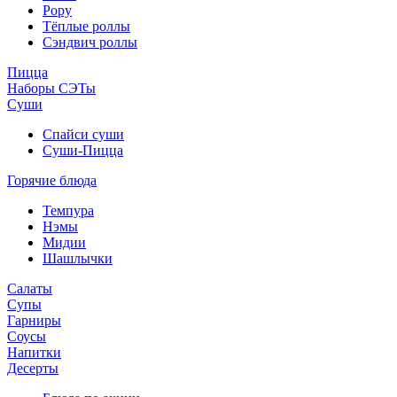
Рору
Тёплые роллы
Сэндвич роллы
Пицца
Наборы СЭТы
Суши
Спайси суши
Суши-Пицца
Горячие блюда
Темпура
Нэмы
Мидии
Шашлычки
Салаты
Супы
Гарниры
Соусы
Напитки
Десерты