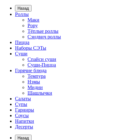
Назад
Роллы
Маки
Рору
Тёплые роллы
Сэндвич роллы
Пицца
Наборы СЭТы
Суши
Спайси суши
Суши-Пицца
Горячие блюда
Темпура
Нэмы
Мидии
Шашлычки
Салаты
Супы
Гарниры
Соусы
Напитки
Десерты
Назад