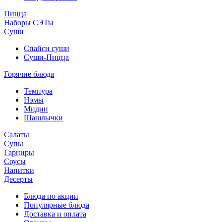
Пицца
Наборы СЭТы
Суши
Спайси суши
Суши-Пицца
Горячие блюда
Темпура
Нэмы
Мидии
Шашлычки
Салаты
Супы
Гарниры
Соусы
Напитки
Десерты
Блюда по акции
Популярные блюда
Доставка и оплата