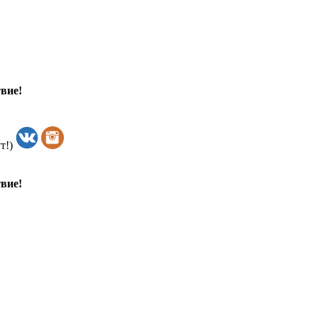
вие!
т!)
вие!