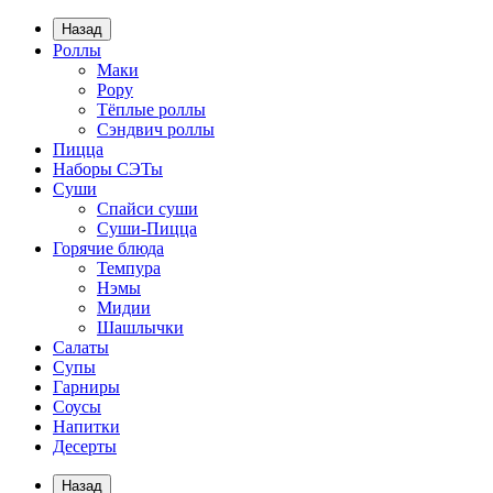
Назад
Роллы
Маки
Рору
Тёплые роллы
Сэндвич роллы
Пицца
Наборы СЭТы
Суши
Спайси суши
Суши-Пицца
Горячие блюда
Темпура
Нэмы
Мидии
Шашлычки
Салаты
Супы
Гарниры
Соусы
Напитки
Десерты
Назад