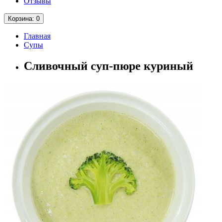
Отзывы
Корзина
: 0
Главная
Супы
Сливочный суп-пюре куриный