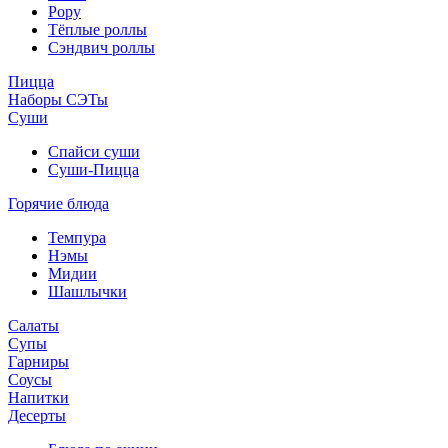
Рору
Тёплые роллы
Сэндвич роллы
Пицца
Наборы СЭТы
Суши
Спайси суши
Суши-Пицца
Горячие блюда
Темпура
Нэмы
Мидии
Шашлычки
Салаты
Супы
Гарниры
Соусы
Напитки
Десерты