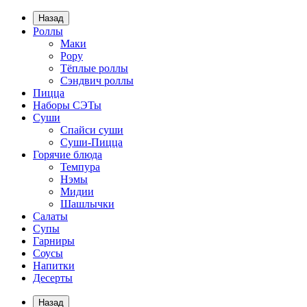
Назад
Роллы
Маки
Рору
Тёплые роллы
Сэндвич роллы
Пицца
Наборы СЭТы
Суши
Спайси суши
Суши-Пицца
Горячие блюда
Темпура
Нэмы
Мидии
Шашлычки
Салаты
Супы
Гарниры
Соусы
Напитки
Десерты
Назад