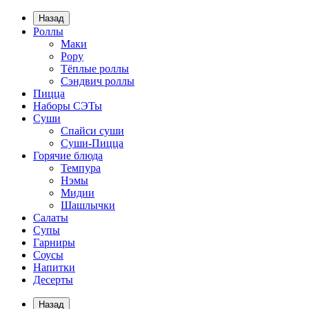
Назад
Роллы
Маки
Рору
Тёплые роллы
Сэндвич роллы
Пицца
Наборы СЭТы
Суши
Спайси суши
Суши-Пицца
Горячие блюда
Темпура
Нэмы
Мидии
Шашлычки
Салаты
Супы
Гарниры
Соусы
Напитки
Десерты
Назад