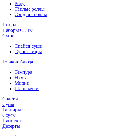
Рору
Тёплые роллы
Сэндвич роллы
Пицца
Наборы СЭТы
Суши
Спайси суши
Суши-Пицца
Горячие блюда
Темпура
Нэмы
Мидии
Шашлычки
Салаты
Супы
Гарниры
Соусы
Напитки
Десерты