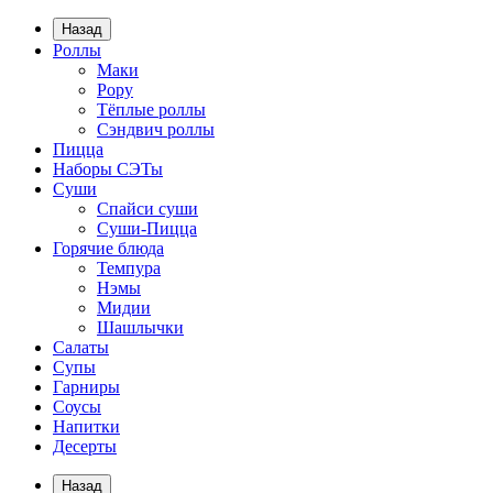
Назад
Роллы
Маки
Рору
Тёплые роллы
Сэндвич роллы
Пицца
Наборы СЭТы
Суши
Спайси суши
Суши-Пицца
Горячие блюда
Темпура
Нэмы
Мидии
Шашлычки
Салаты
Супы
Гарниры
Соусы
Напитки
Десерты
Назад