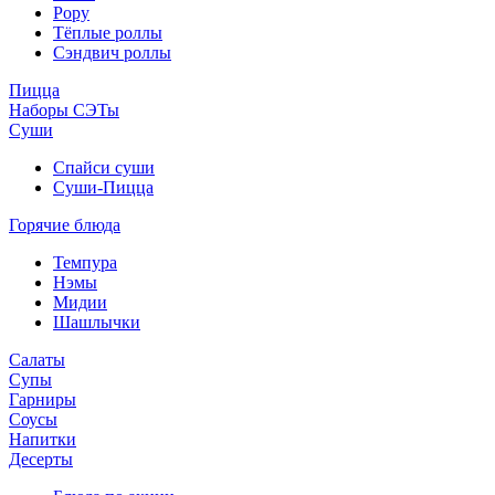
Рору
Тёплые роллы
Сэндвич роллы
Пицца
Наборы СЭТы
Суши
Спайси суши
Суши-Пицца
Горячие блюда
Темпура
Нэмы
Мидии
Шашлычки
Салаты
Супы
Гарниры
Соусы
Напитки
Десерты