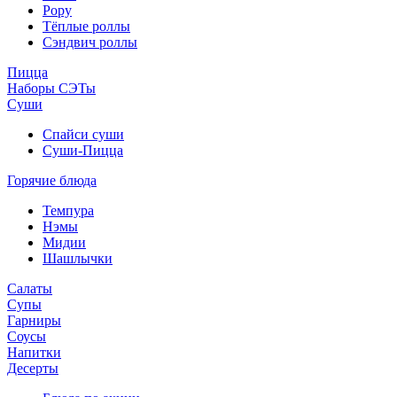
Рору
Тёплые роллы
Сэндвич роллы
Пицца
Наборы СЭТы
Суши
Спайси суши
Суши-Пицца
Горячие блюда
Темпура
Нэмы
Мидии
Шашлычки
Салаты
Супы
Гарниры
Соусы
Напитки
Десерты