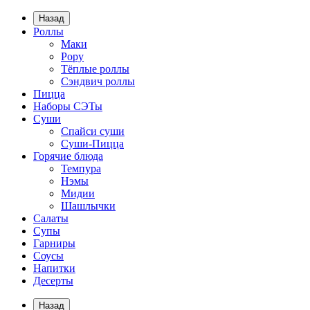
Назад
Роллы
Маки
Рору
Тёплые роллы
Сэндвич роллы
Пицца
Наборы СЭТы
Суши
Спайси суши
Суши-Пицца
Горячие блюда
Темпура
Нэмы
Мидии
Шашлычки
Салаты
Супы
Гарниры
Соусы
Напитки
Десерты
Назад